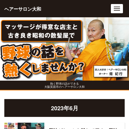
ヘアーサロン大和
Toggl
navig
熱く野球の話ができる
大阪箕面市のヘアーサロン大和
2023年6月