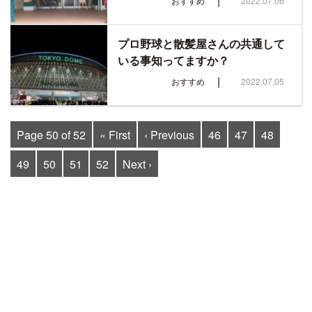
|
おすすめ
2022.07.06
プロ野球と散髪屋さんの共通して
いる事知ってますか？
|
おすすめ
2022.07.05
Page 50 of 52
« First
‹ Previous
46
47
48
49
50
51
52
Next ›