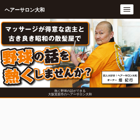
ヘアーサロン大和
Toggl
navig
熱く野球の話ができる
大阪箕面市のヘアーサロン大和