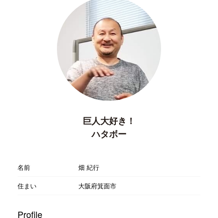
巨人大好き！
ハタボー
名前
畑 紀行
住まい
大阪府箕面市
Profile