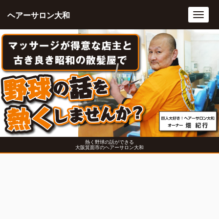
ヘアーサロン大和
Toggl
navig
熱く野球の話ができる
大阪箕面市のヘアーサロン大和