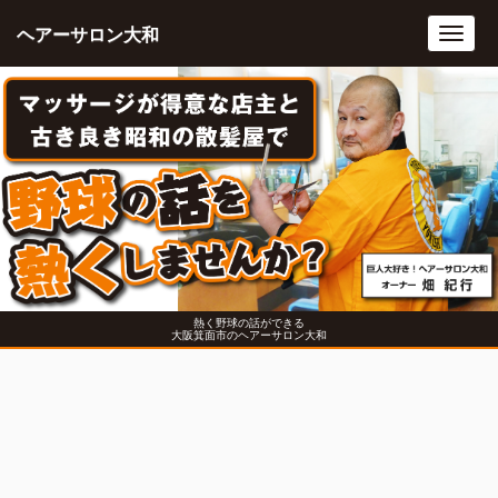
ヘアーサロン大和
Toggl
navig
熱く野球の話ができる
大阪箕面市のヘアーサロン大和