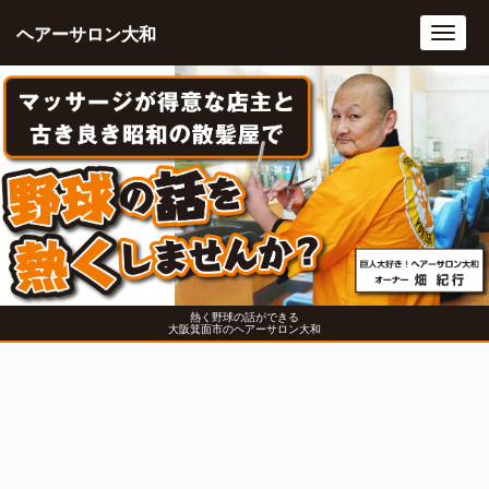
ヘアーサロン大和
Toggl
navig
熱く野球の話ができる
大阪箕面市のヘアーサロン大和