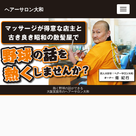
ヘアーサロン大和
Toggl
navig
熱く野球の話ができる
大阪箕面市のヘアーサロン大和