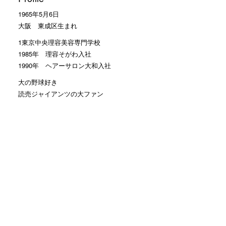
1965年5月6日
大阪 東成区生まれ
1東京中央理容美容専門学校
1985年 理容そがわ入社
1990年 ヘアーサロン大和入社
大の野球好き
読売ジャイアンツの大ファン
Facebookのお友達申請 大歓迎
モットーは
お客様に笑顔で帰って頂くこと
カテゴリー
おすすめ
(1,552)