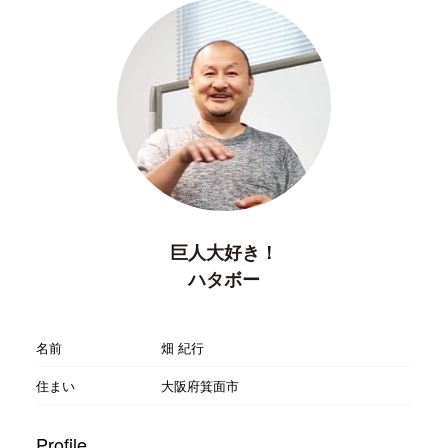
巨人大好き！
ハタボー
名前
畑 紀行
住まい
大阪府箕面市
Profile