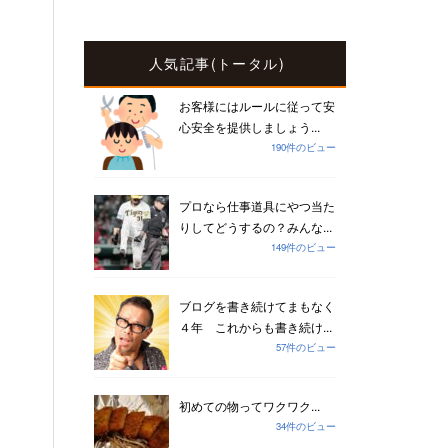
人気記事(トータル)
お客様にはルールに従って安
心安全を提供しましょう...
190件のビュー
プロなら仕事道具にやつ当た
りしてどうするの？みんな...
149件のビュー
ブログを書き続けてまもなく
４年 これからも書き続け...
57件のビュー
初めての物ってワクワク...
34件のビュー