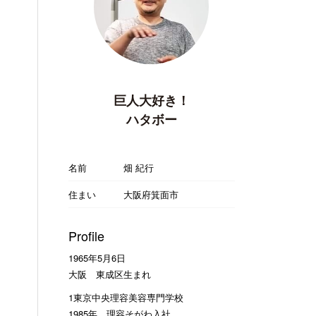
巨人大好き！
ハタボー
名前
畑 紀行
住まい
大阪府箕面市
Profile
1965年5月6日
大阪 東成区生まれ
1東京中央理容美容専門学校
1985年 理容そがわ入社