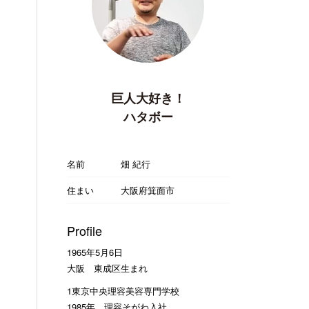
巨人大好き！
ハタボー
名前
畑 紀行
住まい
大阪府箕面市
Profile
1965年5月6日
大阪 東成区生まれ
1東京中央理容美容専門学校
1985年 理容そがわ入社