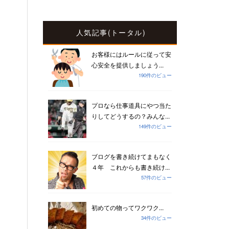
人気記事(トータル)
お客様にはルールに従って安
心安全を提供しましょう...
190件のビュー
プロなら仕事道具にやつ当た
りしてどうするの？みんな...
149件のビュー
ブログを書き続けてまもなく
４年 これからも書き続け...
57件のビュー
初めての物ってワクワク...
34件のビュー