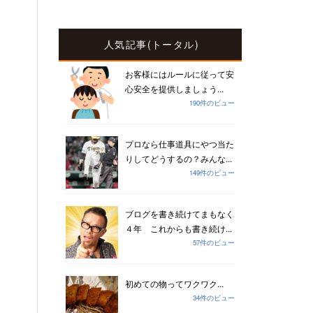
人気記事(トータル)
お客様にはルールに従って安
心安全を提供しましょう...
190件のビュー
プロなら仕事道具にやつ当た
りしてどうするの？みんな...
149件のビュー
ブログを書き続けてまもなく
４年 これからも書き続け...
57件のビュー
初めての物ってワクワク...
34件のビュー