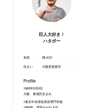
巨人大好き！
ハタボー
名前
畑 紀行
住まい
大阪府箕面市
Profile
1965年5月6日
大阪 東成区生まれ
1東京中央理容美容専門学校
1985年 理容そがわ入社