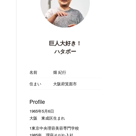
巨人大好き！
ハタボー
名前
畑 紀行
住まい
大阪府箕面市
Profile
1965年5月6日
大阪 東成区生まれ
1東京中央理容美容専門学校
1985年 理容そがわ入社