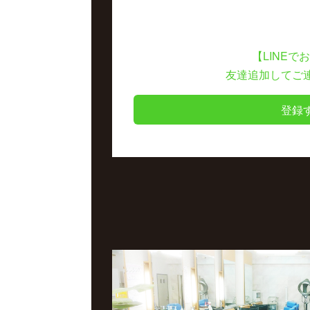
【LINEで
友達追加してご
登録