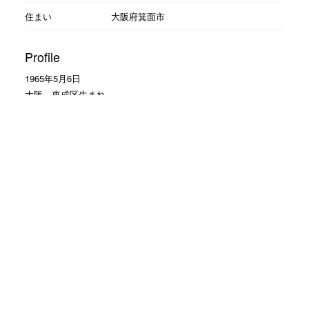
住まい
大阪府箕面市
Profile
1965年5月6日
大阪 東成区生まれ
1東京中央理容美容専門学校
1985年 理容そがわ入社
1990年 ヘアーサロン大和入社
大の野球好き
読売ジャイアンツの大ファン
Facebookのお友達申請 大歓迎
モットーは
お客様に笑顔で帰って頂くこと