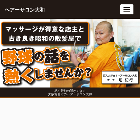
ヘアーサロン大和
Toggl
navig
熱く野球の話ができる
大阪箕面市のヘアーサロン大和