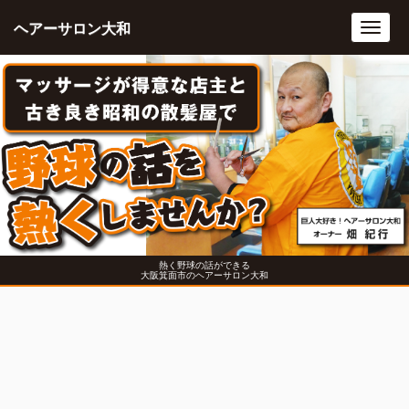
ヘアーサロン大和
Toggl
navig
熱く野球の話ができる
大阪箕面市のヘアーサロン大和