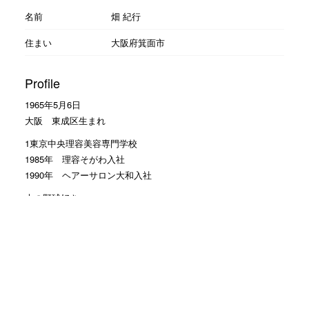
名前
畑 紀行
住まい
大阪府箕面市
Profile
1965年5月6日
大阪 東成区生まれ
1東京中央理容美容専門学校
1985年 理容そがわ入社
1990年 ヘアーサロン大和入社
大の野球好き
読売ジャイアンツの大ファン
Facebookのお友達申請 大歓迎
モットーは
お客様に笑顔で帰って頂くこと