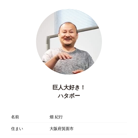
巨人大好き！
ハタボー
名前
畑 紀行
住まい
大阪府箕面市