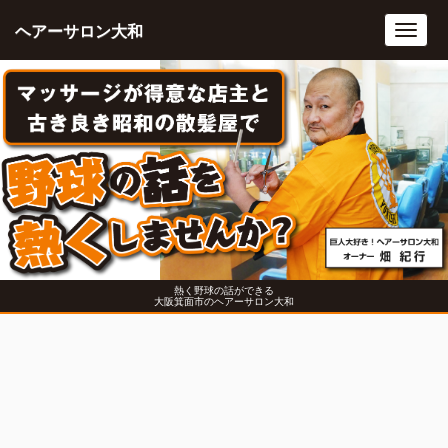
ヘアーサロン大和
Toggl
navig
熱く野球の話ができる
大阪箕面市のヘアーサロン大和