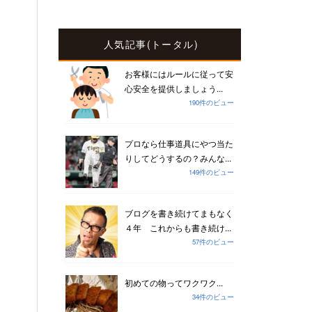
人気記事(トータル)
お客様にはルールに従って安
心安全を提供しましょう...
190件のビュー
プロなら仕事道具にやつ当た
りしてどうするの？みんな...
149件のビュー
ブログを書き続けてまもなく
４年 これからも書き続け...
57件のビュー
初めての物ってワクワク...
34件のビュー