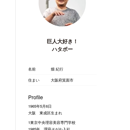
巨人大好き！
ハタボー
名前
畑 紀行
住まい
大阪府箕面市
Profile
1965年5月6日
大阪 東成区生まれ
1東京中央理容美容専門学校
1985年 理容そがわ入社