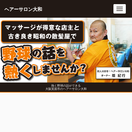
ヘアーサロン大和
Toggl
navig
熱く野球の話ができる
大阪箕面市のヘアーサロン大和