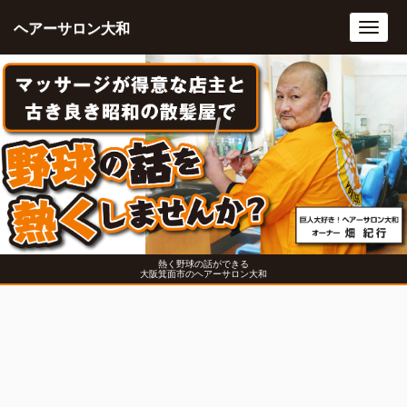
ヘアーサロン大和
Toggl
navig
熱く野球の話ができる
大阪箕面市のヘアーサロン大和