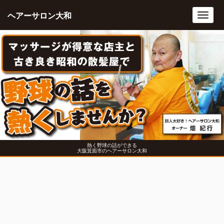
ヘアーサロン大和
Toggl
navig
熱く野球の話ができる
大阪箕面市のヘアーサロン大和