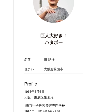
巨人大好き！
ハタボー
名前
畑 紀行
住まい
大阪府箕面市
Profile
1965年5月6日
大阪 東成区生まれ
1東京中央理容美容専門学校
1985年 理容そがわ入社