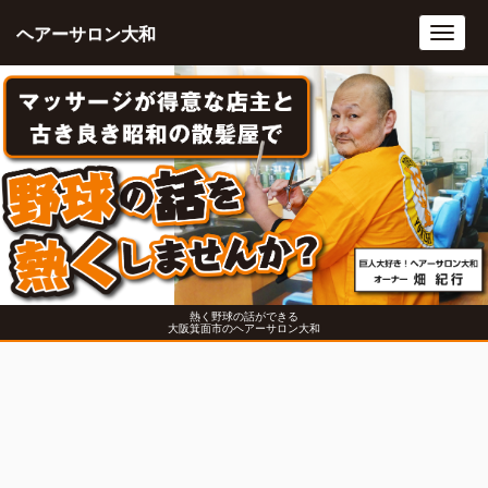
ヘアーサロン大和
Toggl
navig
熱く野球の話ができる
大阪箕面市のヘアーサロン大和