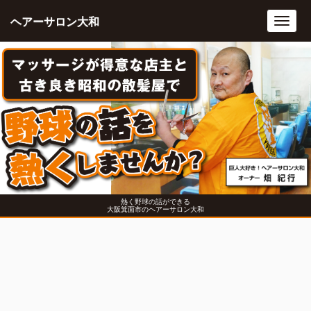
ヘアーサロン大和
Toggl
navig
熱く野球の話ができる
大阪箕面市のヘアーサロン大和