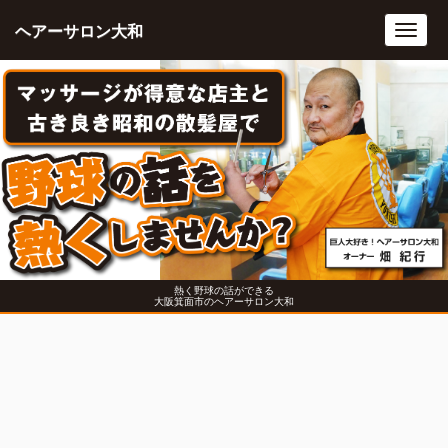
ヘアーサロン大和
Toggl
navig
熱く野球の話ができる
大阪箕面市のヘアーサロン大和