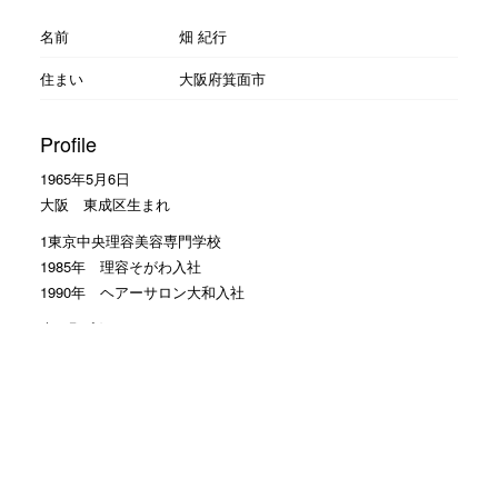
名前
畑 紀行
住まい
大阪府箕面市
Profile
1965年5月6日
大阪 東成区生まれ
1東京中央理容美容専門学校
1985年 理容そがわ入社
1990年 ヘアーサロン大和入社
大の野球好き
読売ジャイアンツの大ファン
Facebookのお友達申請 大歓迎
モットーは
お客様に笑顔で帰って頂くこと