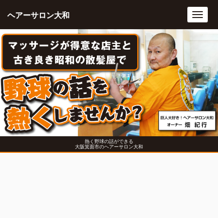
ヘアーサロン大和
Toggl
navig
熱く野球の話ができる
大阪箕面市のヘアーサロン大和