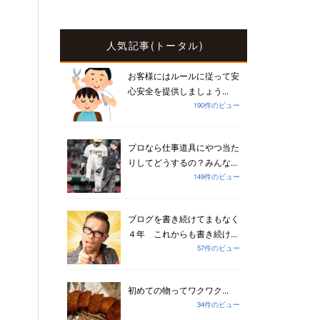
人気記事(トータル)
お客様にはルールに従って安
心安全を提供しましょう...
190件のビュー
プロなら仕事道具にやつ当た
りしてどうするの？みんな...
149件のビュー
ブログを書き続けてまもなく
４年 これからも書き続け...
57件のビュー
初めての物ってワクワク...
34件のビュー