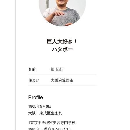
巨人大好き！
ハタボー
名前
畑 紀行
住まい
大阪府箕面市
Profile
1965年5月6日
大阪 東成区生まれ
1東京中央理容美容専門学校
1985年 理容そがわ入社