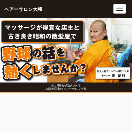
ヘアーサロン大和
Toggl
navig
熱く野球の話ができる
大阪箕面市のヘアーサロン大和