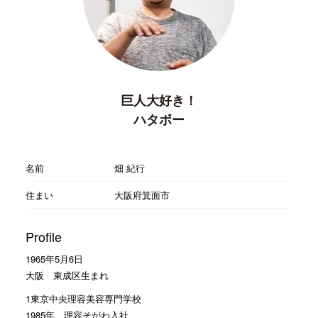
巨人大好き！
ハタボー
名前
畑 紀行
住まい
大阪府箕面市
Profile
1965年5月6日
大阪 東成区生まれ
1東京中央理容美容専門学校
1985年 理容そがわ入社