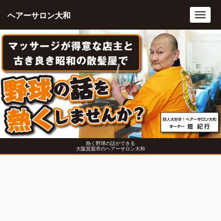
ヘアーサロン大和
Toggl
navig
熱く野球の話ができる
大阪箕面市のヘアーサロン大和