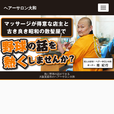
ヘアーサロン大和
Toggl
navig
熱く野球の話ができる
大阪箕面市のヘアーサロン大和