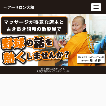
ヘアーサロン大和
Toggl
navig
熱く野球の話ができる
大阪箕面市のヘアーサロン大和