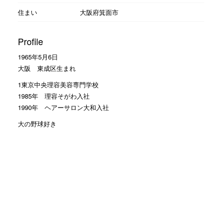
住まい
大阪府箕面市
Profile
1965年5月6日
大阪 東成区生まれ
1東京中央理容美容専門学校
1985年 理容そがわ入社
1990年 ヘアーサロン大和入社
大の野球好き
読売ジャイアンツの大ファン
Facebookのお友達申請 大歓迎
モットーは
お客様に笑顔で帰って頂くこと