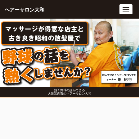
ヘアーサロン大和
Toggl
navig
熱く野球の話ができる
大阪箕面市のヘアーサロン大和