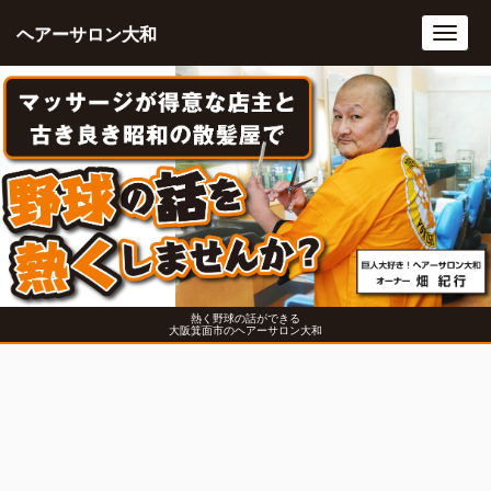
ヘアーサロン大和
Toggl
navig
熱く野球の話ができる
大阪箕面市のヘアーサロン大和