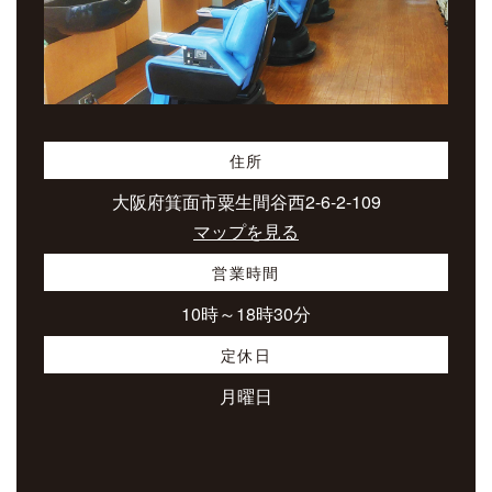
住所
大阪府箕面市粟生間谷西2-6-2-109
マップを見る
営業時間
10時～18時30分
定休日
月曜日