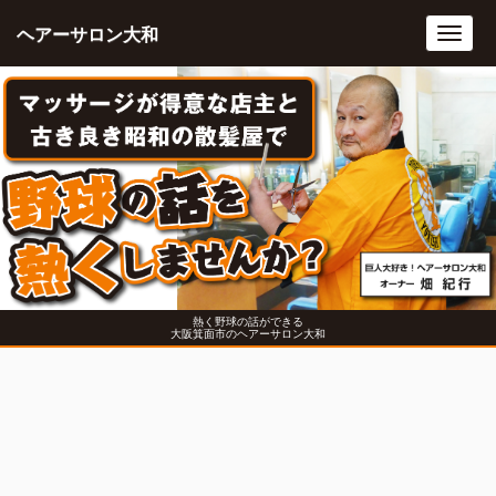
ヘアーサロン大和
Toggl
navig
熱く野球の話ができる
大阪箕面市のヘアーサロン大和