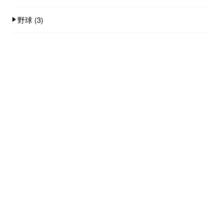
野球
(3)
人気記事(トータル)
お客様にはルールに従って安心安全を提供し
ましょう...
190件のビュー
プロなら仕事道具にやつ当たりしてどうする
の？みんな...
149件のビュー
ブログを書き続けてまもなく４年 これから
も書き続け...
57件のビュー