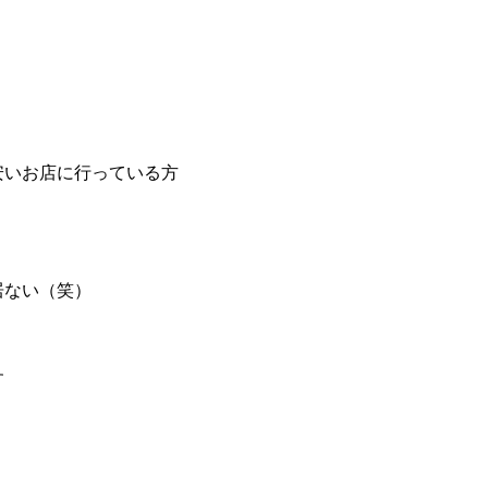
安いお店に行っている方
居ない（笑）
す