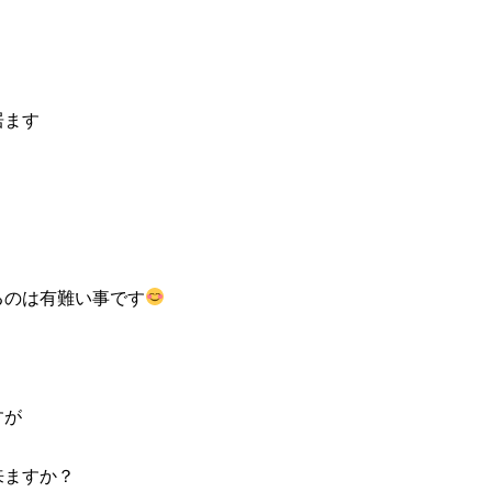
居ます
るのは有難い事です
すが
来ますか？