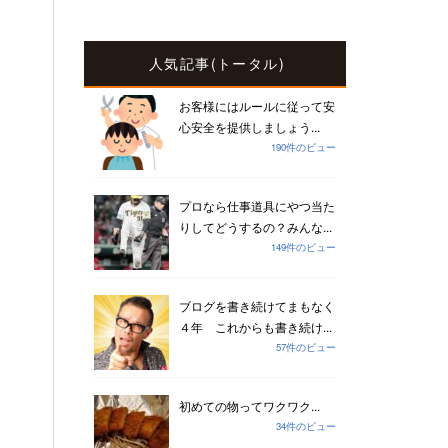
人気記事(トータル)
お客様にはルールに従って安
心安全を提供しましょう...
190件のビュー
プロなら仕事道具にやつ当た
りしてどうするの？みんな...
149件のビュー
ブログを書き続けてまもなく
４年 これからも書き続け...
57件のビュー
初めての物ってワクワク...
34件のビュー