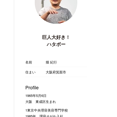
巨人大好き！
ハタボー
名前
畑 紀行
住まい
大阪府箕面市
Profile
1965年5月6日
大阪 東成区生まれ
1東京中央理容美容専門学校
1985年 理容そがわ入社