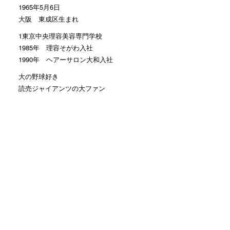
1965年5月6日
大阪 東成区生まれ
1東京中央理容美容専門学校
1985年 理容そがわ入社
1990年 ヘアーサロン大和入社
大の野球好き
読売ジャイアンツの大ファン
Facebookのお友達申請 大歓迎
モットーは
お客様に笑顔で帰って頂くこと
カテゴリー
おすすめ
(1,552)