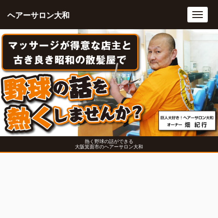
ヘアーサロン大和
Toggl
navig
熱く野球の話ができる
大阪箕面市のヘアーサロン大和