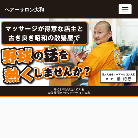
ヘアーサロン大和
Toggl
navig
熱く野球の話ができる
大阪箕面市のヘアーサロン大和