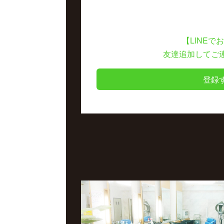
【LINEで
友達追加してご
登録