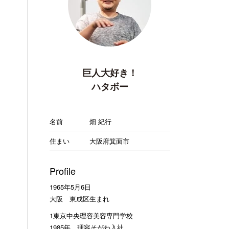
巨人大好き！
ハタボー
名前
畑 紀行
住まい
大阪府箕面市
Profile
1965年5月6日
大阪 東成区生まれ
1東京中央理容美容専門学校
1985年 理容そがわ入社