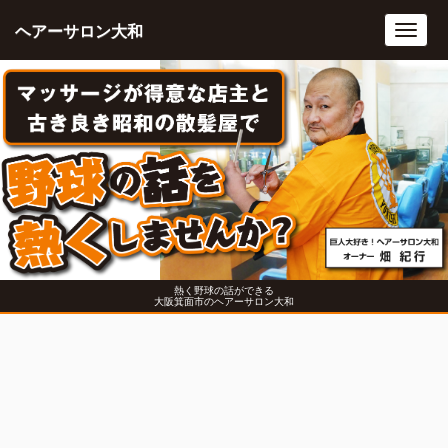
ヘアーサロン大和
Toggl
navig
熱く野球の話ができる
大阪箕面市のヘアーサロン大和