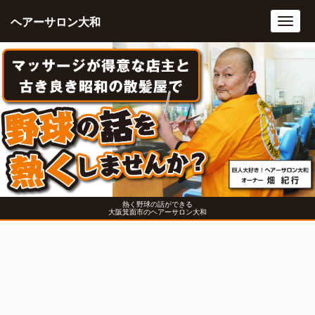
ヘアーサロン大和
Toggl
navig
熱く野球の話ができる
大阪箕面市のヘアーサロン大和