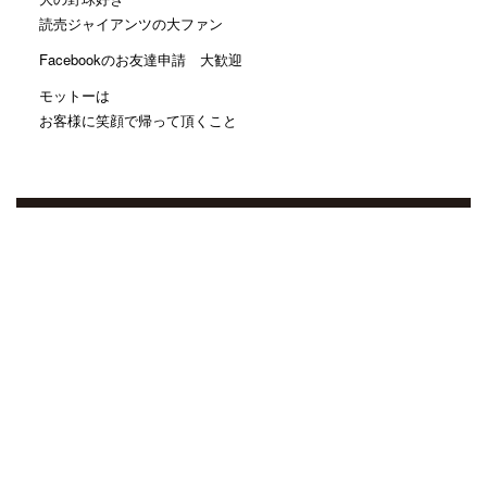
読売ジャイアンツの大ファン
Facebookのお友達申請 大歓迎
モットーは
お客様に笑顔で帰って頂くこと
カテゴリー
おすすめ
(1,555)
お手入れ
(4)
野球
(3)