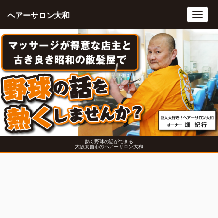
ヘアーサロン大和
Toggl
navig
熱く野球の話ができる
大阪箕面市のヘアーサロン大和