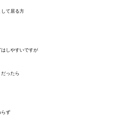
として居る方
どはしやすいですが
うだったら
わらず