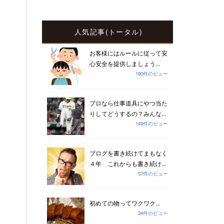
人気記事(トータル)
お客様にはルールに従って安
心安全を提供しましょう...
190件のビュー
プロなら仕事道具にやつ当た
りしてどうするの？みんな...
149件のビュー
ブログを書き続けてまもなく
４年 これからも書き続け...
57件のビュー
初めての物ってワクワク...
34件のビュー