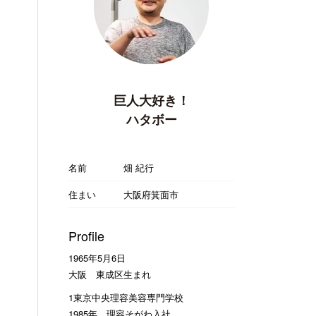
巨人大好き！
ハタボー
名前
畑 紀行
住まい
大阪府箕面市
Profile
1965年5月6日
大阪 東成区生まれ
1東京中央理容美容専門学校
1985年 理容そがわ入社