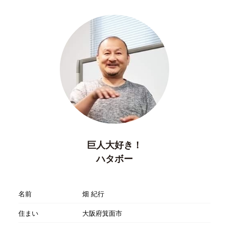
巨人大好き！
ハタボー
名前
畑 紀行
住まい
大阪府箕面市