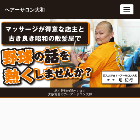
ヘアーサロン大和
Toggl
navig
熱く野球の話ができる
大阪箕面市のヘアーサロン大和