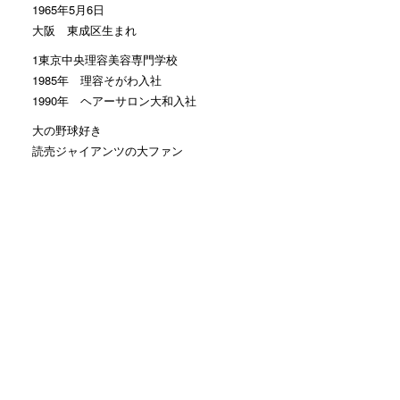
1965年5月6日
大阪 東成区生まれ
1東京中央理容美容専門学校
1985年 理容そがわ入社
1990年 ヘアーサロン大和入社
大の野球好き
読売ジャイアンツの大ファン
Facebookのお友達申請 大歓迎
モットーは
お客様に笑顔で帰って頂くこと
カテゴリー
おすすめ
(1,554)