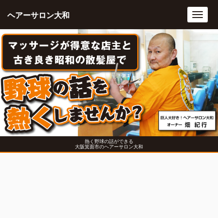
ヘアーサロン大和
Toggl
navig
熱く野球の話ができる
大阪箕面市のヘアーサロン大和