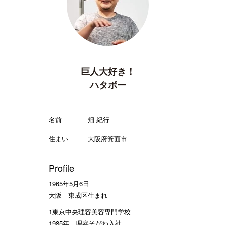
巨人大好き！
ハタボー
名前
畑 紀行
住まい
大阪府箕面市
Profile
1965年5月6日
大阪 東成区生まれ
1東京中央理容美容専門学校
1985年 理容そがわ入社