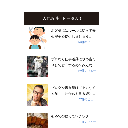
人気記事(トータル)
お客様にはルールに従って安
心安全を提供しましょう...
190件のビュー
プロなら仕事道具にやつ当た
りしてどうするの？みんな...
149件のビュー
ブログを書き続けてまもなく
４年 これからも書き続け...
57件のビュー
初めての物ってワクワク...
34件のビュー