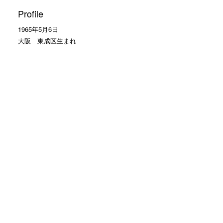
Profile
1965年5月6日
大阪 東成区生まれ
1東京中央理容美容専門学校
1985年 理容そがわ入社
1990年 ヘアーサロン大和入社
大の野球好き
読売ジャイアンツの大ファン
Facebookのお友達申請 大歓迎
モットーは
お客様に笑顔で帰って頂くこと
カテゴリー