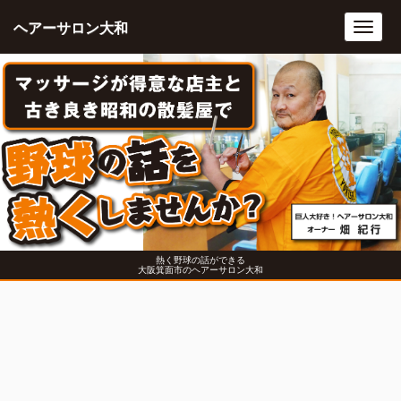
ヘアーサロン大和
Toggl
navig
熱く野球の話ができる
大阪箕面市のヘアーサロン大和