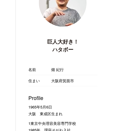
巨人大好き！
ハタボー
名前
畑 紀行
住まい
大阪府箕面市
Profile
1965年5月6日
大阪 東成区生まれ
1東京中央理容美容専門学校
1985年 理容そがわ入社