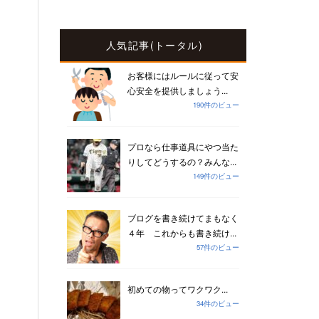
人気記事(トータル)
お客様にはルールに従って安
心安全を提供しましょう...
190件のビュー
プロなら仕事道具にやつ当た
りしてどうするの？みんな...
149件のビュー
ブログを書き続けてまもなく
４年 これからも書き続け...
57件のビュー
初めての物ってワクワク...
34件のビュー