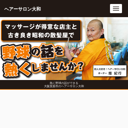
ヘアーサロン大和
Toggl
navig
熱く野球の話ができる
大阪箕面市のヘアーサロン大和