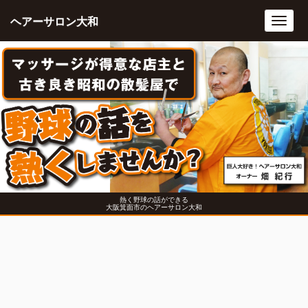
ヘアーサロン大和
Toggl
navig
熱く野球の話ができる
大阪箕面市のヘアーサロン大和