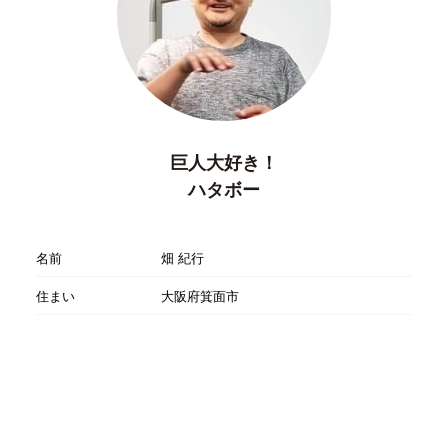
巨人大好き！
ハタボー
名前
畑 紀行
住まい
大阪府箕面市
Profile
1965年5月6日
大阪 東成区生まれ
1東京中央理容美容専門学校