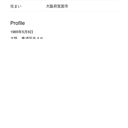
住まい
大阪府箕面市
Profile
1965年5月6日
大阪 東成区生まれ
1東京中央理容美容専門学校
1985年 理容そがわ入社
1990年 ヘアーサロン大和入社
大の野球好き
読売ジャイアンツの大ファン
Facebookのお友達申請 大歓迎
モットーは
お客様に笑顔で帰って頂くこと