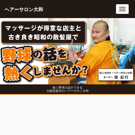
ヘアーサロン大和
Toggl
navig
熱く野球の話ができる
大阪箕面市のヘアーサロン大和