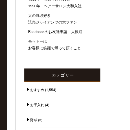
1990年 ヘアーサロン大和入社
大の野球好き
読売ジャイアンツの大ファン
Facebookのお友達申請 大歓迎
モットーは
お客様に笑顔で帰って頂くこと
カテゴリー
おすすめ
(1,554)
お手入れ
(4)
野球
(3)