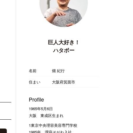
巨人大好き！
ハタボー
名前
畑 紀行
住まい
大阪府箕面市
Profile
1965年5月6日
大阪 東成区生まれ
1東京中央理容美容専門学校
1985年 理容そがわ入社