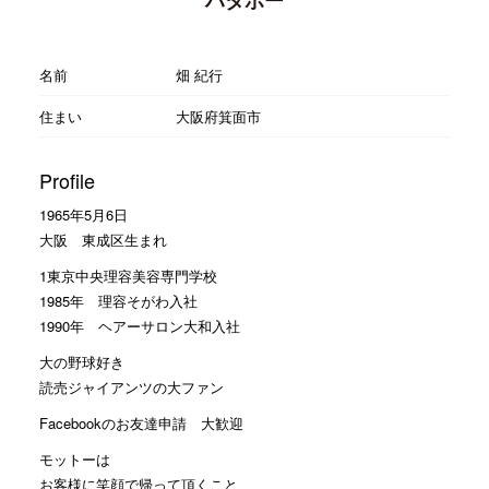
名前
畑 紀行
住まい
大阪府箕面市
Profile
1965年5月6日
大阪 東成区生まれ
1東京中央理容美容専門学校
1985年 理容そがわ入社
1990年 ヘアーサロン大和入社
大の野球好き
読売ジャイアンツの大ファン
Facebookのお友達申請 大歓迎
モットーは
お客様に笑顔で帰って頂くこと