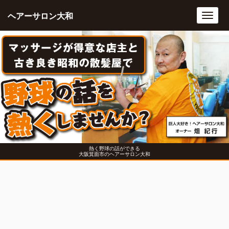
ヘアーサロン大和
Toggl
navig
熱く野球の話ができる
大阪箕面市のヘアーサロン大和