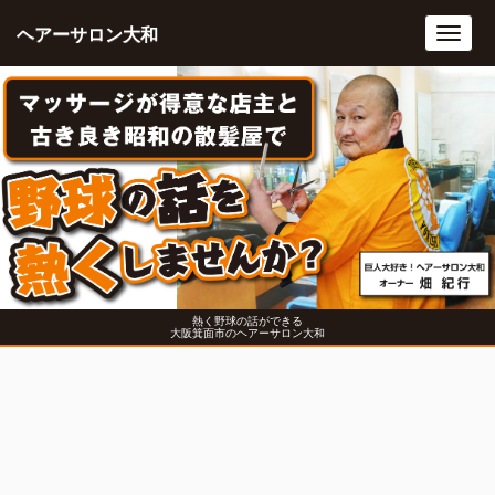
ヘアーサロン大和
Toggl
navig
熱く野球の話ができる
大阪箕面市のヘアーサロン大和